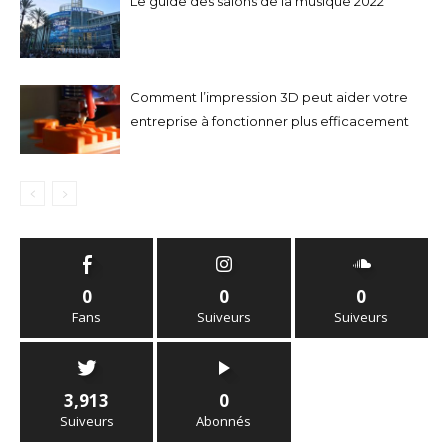
Le guide des salons de la musique 2022
Comment l’impression 3D peut aider votre
entreprise à fonctionner plus efficacement
0
0
0
Fans
Suiveurs
Suiveurs
3,913
0
Suiveurs
Abonnés